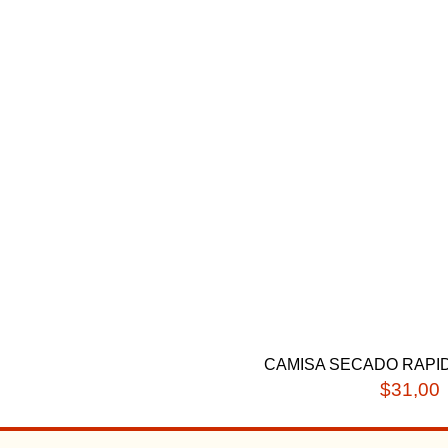
CAMISA SECADO
RAPIDO GRIS T.XXS
CAMISA SECADO RAPID
$
31,00