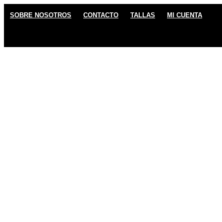
Ir
SOBRE NOSOTROS
CONTACTO
TALLAS
MI CUENTA
al
contenido