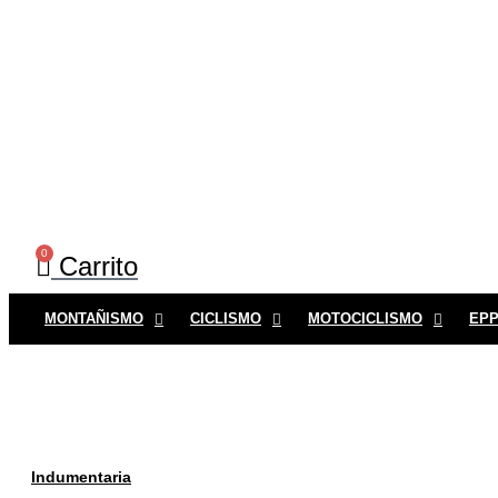
0
Carrito
MONTAÑISMO
CICLISMO
MOTOCICLISMO
EP
LLANTA 18 X 1.75 K8
Indumentaria