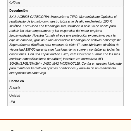
0,45 kg
Descripción
SKU: ACE023 CATEGORÍA: Motociclismo TIPO: Mantenimiento Optimiza el
rendimiento de tu moto con nuestro lubricante de alto rendimiento, 100 %
sintético. Formulado con tecnología ster, fortalece la película de aceite para
resistir las altas temperaturas y las exigencias del motor en pleno
funcionamiento. Nuestra fórmula ofrece una protección excepcional para la
caja de cambios, gracias a una innovadora tecnología de aditivos antidesgaste.
Especialmente diseñado para motores de ciclo 4T, este lubricante sintético de
viscosidad 15W50 garantiza un funcionamiento suave y confiable en todas las
condiciones. Con una capacidad de 1 litro, este lubricante cumple con las más
estrictas especificaciones de calidad, incluidas las normativas API
SG/SH/SJ/SL/SM/SN y JASO MA2 M033MOT118. Confía en nuestro lubricante
para mantener tu moto en óptimas condiciones y disfruta de un rendimiento
excepcional en cada viaje.
Hecho en
Francia
Unidad
UNI