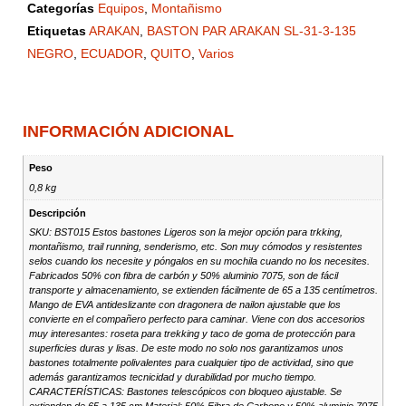
Categorías
Equipos
,
Montañismo
Etiquetas
ARAKAN
,
BASTON PAR ARAKAN SL-31-3-135
NEGRO
,
ECUADOR
,
QUITO
,
Varios
INFORMACIÓN ADICIONAL
Peso
0,8 kg
Descripción
SKU: BST015 Estos bastones Ligeros son la mejor opción para trkking,
montañismo, trail running, senderismo, etc. Son muy cómodos y resistentes
selos cuando los necesite y póngalos en su mochila cuando no los necesites.
Fabricados 50% con fibra de carbón y 50% aluminio 7075, son de fácil
transporte y almacenamiento, se extienden fácilmente de 65 a 135 centímetros.
Mango de EVA antideslizante con dragonera de nailon ajustable que los
convierte en el compañero perfecto para caminar. Viene con dos accesorios
muy interesantes: roseta para trekking y taco de goma de protección para
superficies duras y lisas. De este modo no solo nos garantizamos unos
bastones totalmente polivalentes para cualquier tipo de actividad, sino que
además garantizamos tecnicidad y durabilidad por mucho tiempo.
CARACTERÍSTICAS: Bastones telescópicos con bloqueo ajustable. Se