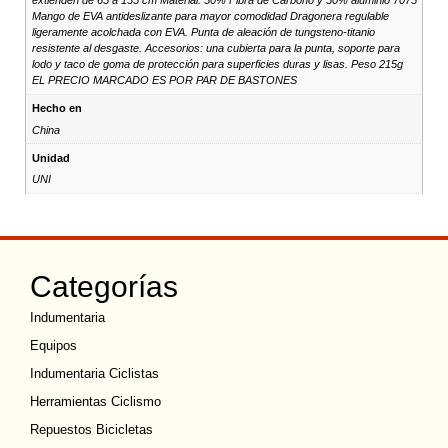
extienden de 65 a 135 cm Material: 50% Fibra de Carbono y 50% aluminio 7075
Mango de EVA antideslizante para mayor comodidad Dragonera regulable
ligeramente acolchada con EVA. Punta de aleación de tungsteno-titanio
resistente al desgaste. Accesorios: una cubierta para la punta, soporte para
lodo y taco de goma de protección para superficies duras y lisas. Peso 215g
EL PRECIO MARCADO ES POR PAR DE BASTONES
Hecho en
China
Unidad
UNI
Categorías
Indumentaria
Equipos
Indumentaria Ciclistas
Herramientas Ciclismo
Repuestos Bicicletas