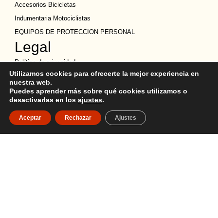
Accesorios Bicicletas
Indumentaria Motociclistas
EQUIPOS DE PROTECCION PERSONAL
Legal
Política de privacidad
Utilizamos cookies para ofrecerte la mejor experiencia en
Términos y condiciones
nuestra web.
Política de Cookies
Puedes aprender más sobre qué cookies utilizamos o
desactivarlas en los
ajustes
.
Política de devoluciones
Descargo de Responsabilidad
Aceptar
Rechazar
Ajustes
Copyright
Ubicación
Quito y Guayaquil
02 247 9255
099 515 1184
ventassucreecuador@gmail.com