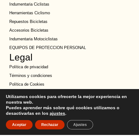
Indumentaria Ciclistas
Herramientas Ciclismo
Repuestos Bicicletas
Accesorios Bicicletas
Indumentaria Motociclistas
EQUIPOS DE PROTECCION PERSONAL
Legal
Política de privacidad
Términos y condiciones
Política de Cookies
Política de devoluciones
Utilizamos cookies para ofrecerte la mejor experiencia en
Descargo de Responsabilidad
nuestra web.
Puedes aprender más sobre qué cookies utilizamos o
Copyright
desactivarlas en los
ajustes
.
Ubicación
Aceptar
Rechazar
Ajustes
Quito y Guayaquil