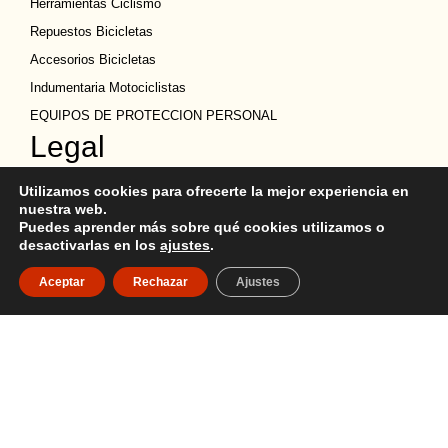
Herramientas Ciclismo
Repuestos Bicicletas
Accesorios Bicicletas
Indumentaria Motociclistas
EQUIPOS DE PROTECCION PERSONAL
Legal
Política de privacidad
Utilizamos cookies para ofrecerte la mejor experiencia en
Términos y condiciones
nuestra web.
Puedes aprender más sobre qué cookies utilizamos o
Política de Cookies
desactivarlas en los
ajustes
.
Política de devoluciones
Aceptar
Rechazar
Ajustes
Descargo de Responsabilidad
Copyright
Ubicación
Quito y Guayaquil
02 247 9255
099 515 1184