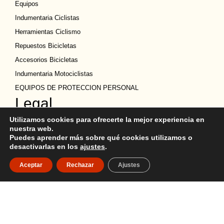
Equipos
Indumentaria Ciclistas
Herramientas Ciclismo
Repuestos Bicicletas
Accesorios Bicicletas
Indumentaria Motociclistas
EQUIPOS DE PROTECCION PERSONAL
Legal
Política de privacidad
Utilizamos cookies para ofrecerte la mejor experiencia en
nuestra web.
Términos y condiciones
Puedes aprender más sobre qué cookies utilizamos o
desactivarlas en los
ajustes
.
Política de Cookies
Política de devoluciones
Aceptar
Rechazar
Ajustes
Descargo de Responsabilidad
Copyright
Ubicación
Quito y Guayaquil