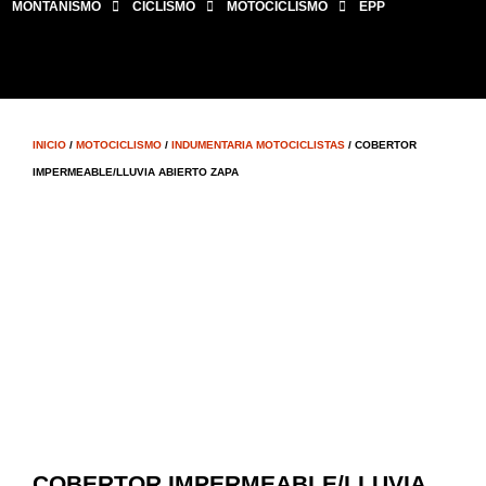
MONTAÑISMO
CICLISMO
MOTOCICLISMO
EPP
INICIO
/
MOTOCICLISMO
/
INDUMENTARIA MOTOCICLISTAS
/ COBERTOR
IMPERMEABLE/LLUVIA ABIERTO ZAPA
COBERTOR IMPERMEABLE/LLUVIA