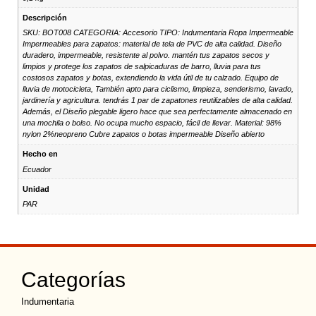
Descripción
SKU: BOT008 CATEGORIA: Accesorio TIPO: Indumentaria Ropa Impermeable
Impermeables para zapatos: material de tela de PVC de alta calidad. Diseño
duradero, impermeable, resistente al polvo. mantén tus zapatos secos y
limpios y protege los zapatos de salpicaduras de barro, lluvia para tus
costosos zapatos y botas, extendiendo la vida útil de tu calzado. Equipo de
lluvia de motocicleta, También apto para ciclismo, limpieza, senderismo, lavado,
jardinería y agricultura. tendrás 1 par de zapatones reutilizables de alta calidad.
Además, el Diseño plegable ligero hace que sea perfectamente almacenado en
una mochila o bolso. No ocupa mucho espacio, fácil de llevar. Material: 98%
nylon 2%neopreno Cubre zapatos o botas impermeable Diseño abierto
Hecho en
Ecuador
Unidad
PAR
Categorías
Indumentaria