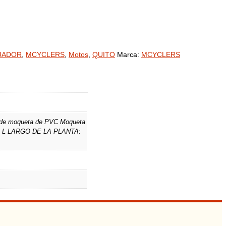
UADOR
,
MCYCLERS
,
Motos
,
QUITO
Marca:
MCYCLERS
 de moqueta de PVC Moqueta
LA L LARGO DE LA PLANTA: