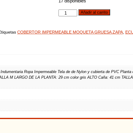
17 disponibles
COBERTOR
Añadir al carrito
IMPERMEABLE
MOQUETA
Etiquetas
COBERTOR IMPERMEABLE MOQUETA GRUESA ZAPA
,
EC
GRUESA
ZAPA
cantidad
dumentaria Ropa Impermeable Tela de de Nylon y cubierta de PVC Planta
O TALLA M LARGO DE LA PLANTA: 29 cm color gris ALTO Caña: 41 cm TAL