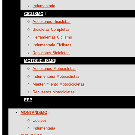
Indumentaria
CICLISMO
Accesorios Bicicletas
Bicicletas Completas
Herramientas Ciclismo
Indumentaria Ciclistas
Repuestos Bicicletas
MOTOCICLISMO
Accesorios Motocicletas
Indumentaria Motociclistas
Mantenimiento Motocicicletas
Repuestos Motocicletas
EPP
MONTAÑISMO
Equipos
Indumentaria