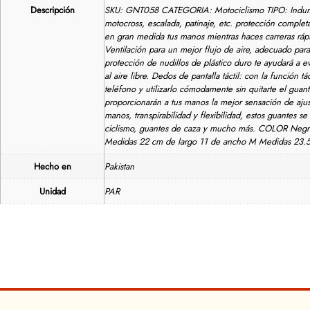
Descripción
SKU: GNT058 CATEGORIA: Motociclismo TIPO: Indumentar
motocross, escalada, patinaje, etc. protección comple
en gran medida tus manos mientras haces carreras rápid
Ventilación para un mejor flujo de aire, adecuado para
protección de nudillos de plástico duro te ayudará a ev
al aire libre. Dedos de pantalla táctil: con la función
teléfono y utilizarlo cómodamente sin quitarte el gu
proporcionarán a tus manos la mejor sensación de ajus
manos, transpirabilidad y flexibilidad, estos guantes s
ciclismo, guantes de caza y mucho más. COLOR Negro p
Medidas 22 cm de largo 11 de ancho M Medidas 23.5
Hecho en
Pakistan
Unidad
PAR