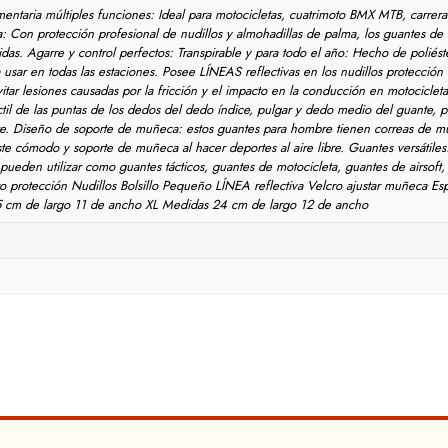
ia múltiples funciones: Ideal para motocicletas, cuatrimoto BMX MTB, carreras 
ta: Con protección profesional de nudillos y almohadillas de palma, los guantes 
as. Agarre y control perfectos: Transpirable y para todo el año: Hecho de poliéster
 usar en todas las estaciones. Posee LÍNEAS reflectivas en los nudillos protección 
itar lesiones causadas por la fricción y el impacto en la conducción en motocicleta,
 táctil de las puntas de los dedos del dedo índice, pulgar y dedo medio del guante, p
ante. Diseño de soporte de muñeca: estos guantes para hombre tienen correas de m
te cómodo y soporte de muñeca al hacer deportes al aire libre. Guantes versátiles
e pueden utilizar como guantes tácticos, guantes de motocicleta, guantes de airsoft
rotección Nudillos Bolsillo Pequeño LÍNEA reflectiva Velcro ajustar muñeca Esp
 cm de largo 11 de ancho XL Medidas 24 cm de largo 12 de ancho