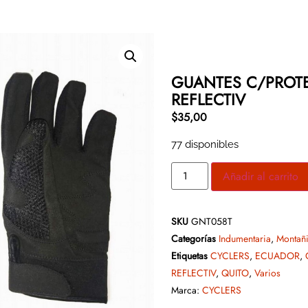
GUANTES C/PROT
REFLECTIV
$
35,00
77 disponibles
Añadir al carrito
SKU
GNT058T
Categorías
Indumentaria
,
Montañ
Etiquetas
CYCLERS
,
ECUADOR
,
REFLECTIV
,
QUITO
,
Varios
Marca:
CYCLERS