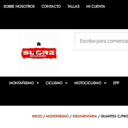
SOBRE NOSOTROS
CONTACTO
TALLAS
MI CUENTA
MONTAÑISMO
CICLISMO
MOTOCICLISMO
EPP
INICIO
/
MONTAÑISMO
/
INDUMENTARIA
/ GUANTES C/PROT