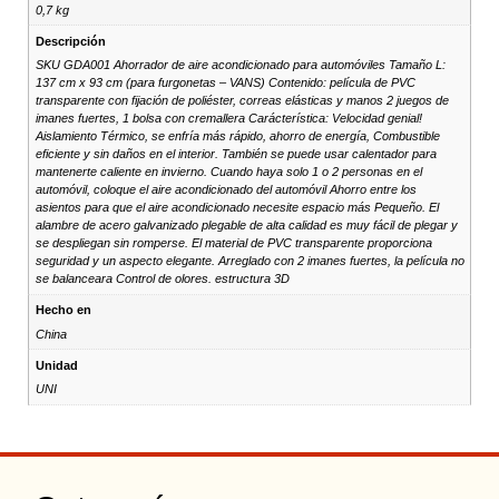
0,7 kg
Descripción
SKU GDA001 Ahorrador de aire acondicionado para automóviles Tamaño L:
137 cm x 93 cm (para furgonetas – VANS) Contenido: película de PVC
transparente con fijación de poliéster, correas elásticas y manos 2 juegos de
imanes fuertes, 1 bolsa con cremallera Carácterística: Velocidad genial!
Aislamiento Térmico, se enfría más rápido, ahorro de energía, Combustible
eficiente y sin daños en el interior. También se puede usar calentador para
mantenerte caliente en invierno. Cuando haya solo 1 o 2 personas en el
automóvil, coloque el aire acondicionado del automóvil Ahorro entre los
asientos para que el aire acondicionado necesite espacio más Pequeño. El
alambre de acero galvanizado plegable de alta calidad es muy fácil de plegar y
se despliegan sin romperse. El material de PVC transparente proporciona
seguridad y un aspecto elegante. Arreglado con 2 imanes fuertes, la película no
se balanceara Control de olores. estructura 3D
Hecho en
China
Unidad
UNI