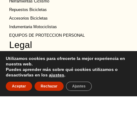
Herramientas Ciclismo
Repuestos Bicicletas
Accesorios Bicicletas
Indumentaria Motociclistas
EQUIPOS DE PROTECCION PERSONAL
Legal
Política de privacidad
Utilizamos cookies para ofrecerte la mejor experiencia en
Términos y condiciones
nuestra web.
Puedes aprender más sobre qué cookies utilizamos o
Política de Cookies
desactivarlas en los
ajustes
.
Política de devoluciones
Aceptar
Rechazar
Ajustes
Descargo de Responsabilidad
Copyright
Ubicación
Quito y Guayaquil
02 247 9255
099 515 1184