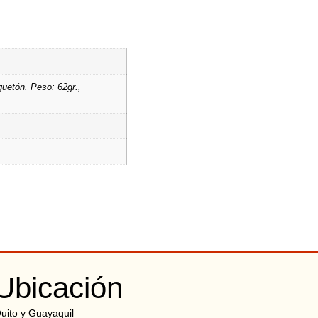
uetón. Peso: 62gr.,
Ubicación
uito y Guayaquil