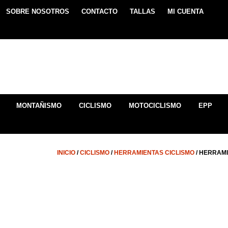
SOBRE NOSOTROS
CONTACTO
TALLAS
MI CUENTA
MONTAÑISMO
CICLISMO
MOTOCICLISMO
EPP
INICIO
/
CICLISMO
/
HERRAMIENTAS CICLISMO
/ HERRAMI