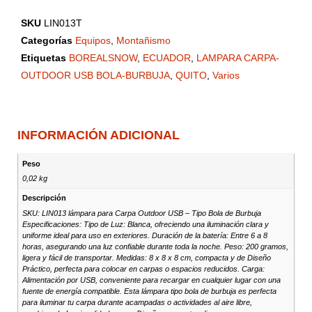
SKU
LIN013T
Categorías
Equipos
,
Montañismo
Etiquetas
BOREALSNOW
,
ECUADOR
,
LAMPARA CARPA-
OUTDOOR USB BOLA-BURBUJA
,
QUITO
,
Varios
INFORMACIÓN ADICIONAL
Peso
0,02 kg
Descripción
SKU: LIN013 lámpara para Carpa Outdoor USB – Tipo Bola de Burbuja
Especificaciones: Tipo de Luz: Blanca, ofreciendo una iluminación clara y
uniforme ideal para uso en exteriores. Duración de la batería: Entre 6 a 8
horas, asegurando una luz confiable durante toda la noche. Peso: 200 gramos,
ligera y fácil de transportar. Medidas: 8 x 8 x 8 cm, compacta y de Diseño
Práctico, perfecta para colocar en carpas o espacios reducidos. Carga:
Alimentación por USB, conveniente para recargar en cualquier lugar con una
fuente de energía compatible. Esta lámpara tipo bola de burbuja es perfecta
para iluminar tu carpa durante acampadas o actividades al aire libre,