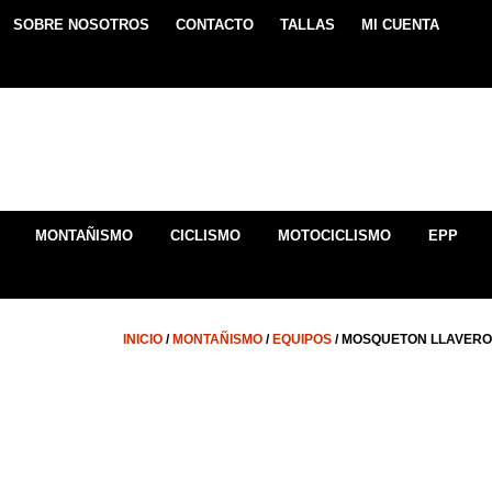
SOBRE NOSOTROS
CONTACTO
TALLAS
MI CUENTA
MONTAÑISMO
CICLISMO
MOTOCICLISMO
EPP
INICIO
/
MONTAÑISMO
/
EQUIPOS
/ MOSQUETON LLAVER