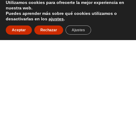
Utilizamos cookies para ofrecerte la mejor experiencia en
Legal
nuestra web.
Puedes aprender más sobre qué cookies utilizamos o
Política de privacidad
desactivarlas en los
ajustes
.
Términos y condiciones
Aceptar
Rechazar
Ajustes
Política de Cookies
Política de devoluciones
Descargo de Responsabilidad
Copyright
Ubicación
Quito y Guayaquil
02 247 9255
099 515 1184
ventassucreecuador@gmail.com