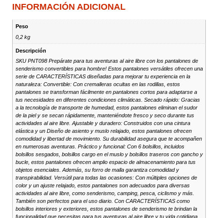
INFORMACIÓN ADICIONAL
Peso
0,2 kg
Descripción
SKU PNT098 Prepárate para tus aventuras al aire libre con los pantalones de
senderismo convertibles para hombre! Estos pantalones versátiles ofrecen una
serie de CARACTERÍSTICAS diseñadas para mejorar tu experiencia en la
naturaleza: Convertible: Con cremalleras ocultas en las rodillas, estos
pantalones se transforman fácilmente en pantalones cortos para adaptarse a
tus necesidades en diferentes condiciones climáticas. Secado rápido: Gracias
a la tecnología de transporte de humedad, estos pantalones eliminan el sudor
de la piel y se secan rápidamente, manteniéndote fresco y seco durante tus
actividades al aire libre. Ajustable y duradero: Construidos con una cintura
elástica y un Diseño de asiento y muslo relajado, estos pantalones ofrecen
comodidad y libertad de movimiento. Su durabilidad asegura que te acompañen
en numerosas aventuras. Práctico y funcional: Con 6 bolsillos, incluidos
bolsillos sesgados, bolsillos cargo en el muslo y bolsillos traseros con gancho y
bucle, estos pantalones ofrecen amplio espacio de almacenamiento para tus
objetos esenciales. Además, su forro de malla garantiza comodidad y
transpirabilidad. Versútil para todas las ocasiones: Con múltiples opciones de
color y un ajuste relajado, estos pantalones son adecuados para diversas
actividades al aire libre, como senderismo, camping, pesca, ciclismo y más.
También son perfectos para el uso diario. Con CARACTERÍSTICAS como
bolsillos interiores y exteriores, estos pantalones de senderismo te brindan la
funcionalidad que necesitas para tus aventuras al aire libre y tu vida cotidiana.