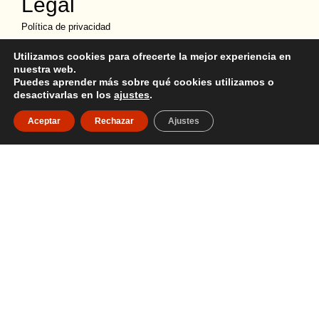
Legal
Política de privacidad
Términos y condiciones
Utilizamos cookies para ofrecerte la mejor experiencia en
Política de Cookies
nuestra web.
Puedes aprender más sobre qué cookies utilizamos o
Política de devoluciones
desactivarlas en los
ajustes
.
Descargo de Responsabilidad
Aceptar
Rechazar
Ajustes
Copyright
Ubicación
Quito y Guayaquil
02 247 9255
099 515 1184
ventassucreecuador@gmail.com
© Todos los derechos reservados - Sucre Ecuador 2026
Diseñado y desarrollado por:
alexanderviteria