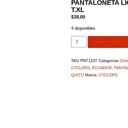
PANTALONETA L
T.XL
$
39,00
4 disponibles
Añadir al carrito
SKU
PNT110T
Categorías
Cicl
CYCLERS
,
ECUADOR
,
PANTAL
QUITO
Marca:
CYCLERS