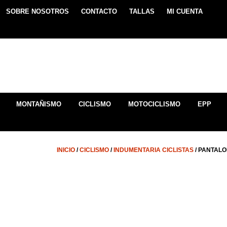
SOBRE NOSOTROS
CONTACTO
TALLAS
MI CUENTA
MONTAÑISMO
CICLISMO
MOTOCICLISMO
EPP
INICIO
/
CICLISMO
/
INDUMENTARIA CICLISTAS
/ PANTALO