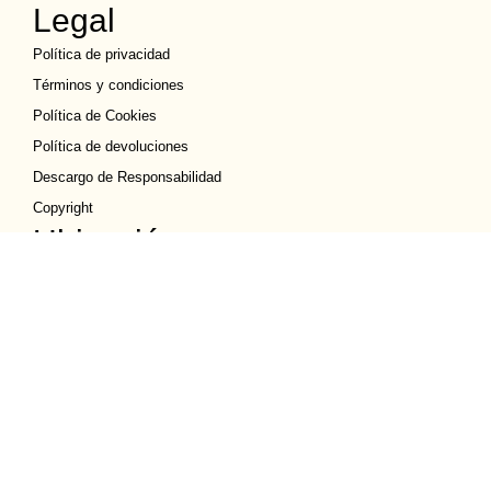
Legal
Política de privacidad
Términos y condiciones
Política de Cookies
Política de devoluciones
Descargo de Responsabilidad
Copyright
Ubicación
Quito y Guayaquil
02 247 9255
099 515 1184
ventassucreecuador@gmail.com
© Todos los derechos reservados - Sucre Ecuador 2026