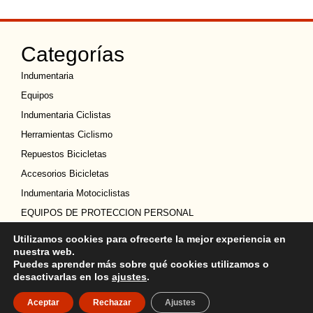
Categorías
Indumentaria
Equipos
Indumentaria Ciclistas
Herramientas Ciclismo
Repuestos Bicicletas
Accesorios Bicicletas
Indumentaria Motociclistas
EQUIPOS DE PROTECCION PERSONAL
Legal
Utilizamos cookies para ofrecerte la mejor experiencia en
nuestra web.
Política de privacidad
Puedes aprender más sobre qué cookies utilizamos o
Términos y condiciones
desactivarlas en los
ajustes
.
Política de Cookies
Aceptar
Rechazar
Ajustes