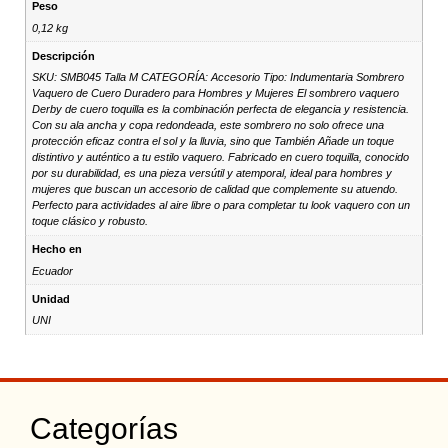
Peso
0,12 kg
Descripción
SKU: SMB045 Talla M CATEGORÍA: Accesorio Tipo: Indumentaria Sombrero
Vaquero de Cuero Duradero para Hombres y Mujeres El sombrero vaquero
Derby de cuero toquilla es la combinación perfecta de elegancia y resistencia.
Con su ala ancha y copa redondeada, este sombrero no solo ofrece una
protección eficaz contra el sol y la lluvia, sino que También Añade un toque
distintivo y auténtico a tu estilo vaquero. Fabricado en cuero toquilla, conocido
por su durabilidad, es una pieza versútil y atemporal, ideal para hombres y
mujeres que buscan un accesorio de calidad que complemente su atuendo.
Perfecto para actividades al aire libre o para completar tu look vaquero con un
toque clásico y robusto.
Hecho en
Ecuador
Unidad
UNI
Categorías