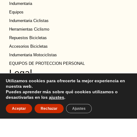
Indumentaria
Equipos
Indumentaria Ciclistas
Herramientas Ciclismo
Repuestos Bicicletas
Accesorios Bicicletas
Indumentaria Motociclistas
EQUIPOS DE PROTECCION PERSONAL
Legal
Utilizamos cookies para ofrecerte la mejor experiencia en
Política de privacidad
nuestra web.
Términos y condiciones
Puedes aprender más sobre qué cookies utilizamos o
desactivarlas en los
ajustes
.
Política de Cookies
Política de devoluciones
Aceptar
Rechazar
Ajustes
Descargo de Responsabilidad
Copyright
Ubicación