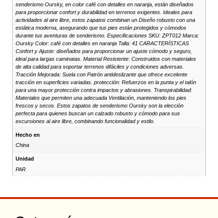
senderismo Oursky, en color café con detalles en naranja, están diseñados
para proporcionar confort y durabilidad en terrenos exigentes. Ideales para
actividades al aire libre, estos zapatos combinan un Diseño robusto con una
estática moderna, asegurando que tus pies están protegidos y cómodos
durante tus aventuras de senderismo. Especificaciones SKU: ZPT012 Marca:
Oursky Color: café con detalles en naranja Talla: 41 CARACTERÍSTICAS
Confort y Ajuste: diseñados para proporcionar un ajuste cómodo y seguro,
ideal para largas caminatas. Material Resistente: Construidos con materiales
de alta calidad para soportar terrenos difáciles y condiciones adversas.
Tracción Mejorada: Suela con Patrón antideslizante que ofrece excelente
tracción en superficies variadas. protección: Refuerzos en la punta y el talón
para una mayor protección contra impactos y abrasiones. Transpirabilidad:
Materiales que permiten una adecuada Ventilación, manteniendo los pies
frescos y secos. Estos zapatos de senderismo Oursky son la elección
perfecta para quienes buscan un calzado robusto y cómodo para sus
excursiones al aire libre, combinando funcionalidad y estilo.
Hecho en
China
Unidad
PAR