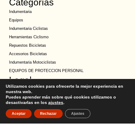
Categorías
Indumentaria
Equipos
Indumentaria Ciclistas
Herramientas Ciclismo
Repuestos Bicicletas
Accesorios Bicicletas
Indumentaria Motociclistas
EQUIPOS DE PROTECCION PERSONAL
Legal
Utilizamos cookies para ofrecerte la mejor experiencia en
Política de privacidad
nuestra web.
Puedes aprender más sobre qué cookies utilizamos o
Términos y condiciones
desactivarlas en los
ajustes
.
Política de Cookies
Aceptar
Rechazar
Ajustes
Política de devoluciones
Descargo de Responsabilidad
Copyright